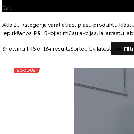
Cart
Atlaižu kategorijā varat atrast plašu produktu kl
iepirkšanos. Pārlūkojiet mūsu akcijas, lai atrastu 
Filt
Showing 1–16 of 134 results
Sorted by latest
SOODUS