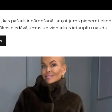
āstu, kas pašlaik ir pārdošanā, ļaujot jums pieņemt
labākos piedāvājumus un vienlaikus ietaupītu naudu!
rs