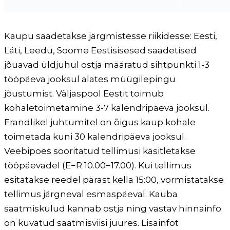
Kaupu saadetakse järgmistesse riikidesse: Eesti,
Läti, Leedu, Soome Eestisisesed saadetised
jõuavad üldjuhul ostja määratud sihtpunkti 1-3
tööpäeva jooksul alates müügilepingu
jõustumist. Väljaspool Eestit toimub
kohaletoimetamine 3-7 kalendripäeva jooksul.
Erandlikel juhtumitel on õigus kaup kohale
toimetada kuni 30 kalendripäeva jooksul.
Veebipoes sooritatud tellimusi käsitletakse
tööpäevadel (E−R 10.00−17.00). Kui tellimus
esitatakse reedel pärast kella 15:00, vormistatakse
tellimus järgneval esmaspäeval. Kauba
saatmiskulud kannab ostja ning vastav hinnainfo
on kuvatud saatmisviisi juures. Lisainfot