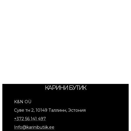
КАРИНИ БУТИК
K&N OÜ
Суве тн 2, 10149 Таллинн, Эстония
+372 56 141 497
Info@karinibutiik.ee