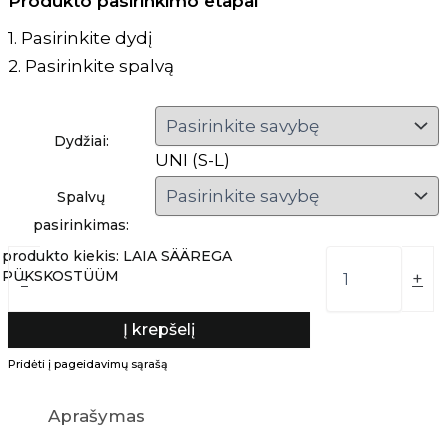
Produkto pasirinkimo etapai
1. Pasirinkite dydį
2. Pasirinkite spalvą
Dydžiai:
UNI (S-L)
Spalvų
pasirinkimas:
produkto kiekis: LAIA SÄÄREGA
PÜKSKOSTÜÜM
-
+
Į krepšelį
Pridėti į pageidavimų sąrašą
Aprašymas