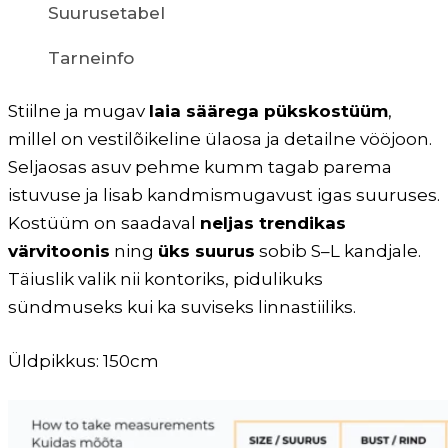
Suurusetabel
Tarneinfo
Stiilne ja mugav
laia säärega pükskostüüm
,
millel on vestilõikeline ülaosa ja detailne vööjoon.
Seljaosas asuv pehme kumm tagab parema
istuvuse ja lisab kandmismugavust igas suuruses.
Kostüüm on saadaval
neljas trendikas
värvitoonis
ning
üks suurus
sobib S–L kandjale.
Täiuslik valik nii kontoriks, pidulikuks
sündmuseks kui ka suviseks linnastiiliks.
Üldpikkus: 150cm