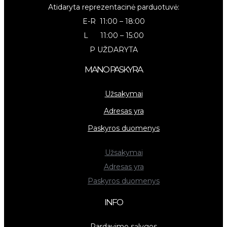
Atidaryta reprezentacinė parduotuvė:
E-R 11:00 – 18:00
L 11:00 – 15:00
P UŽDARYTA
MANO PASKYRA
Užsakymai
Adresas yra
Paskyros duomenys
Užsakymai
Adresas yra
Paskyros duomenys
INFO
Pardavimo sąlygos