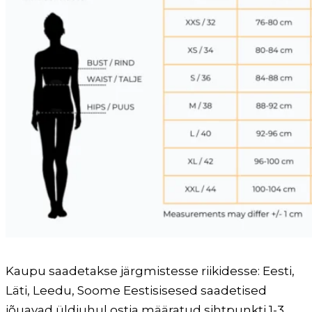
Kaupu saadetakse järgmistesse riikidesse: Eesti,
Läti, Leedu, Soome Eestisisesed saadetised
jõuavad üldjuhul ostja määratud sihtpunkti 1-3