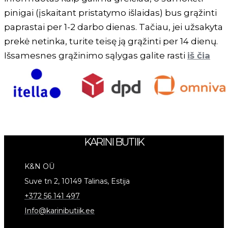
pinigai (įskaitant pristatymo išlaidas) bus grąžinti
paprastai per 1-2 darbo dienas. Tačiau, jei užsakyta
prekė netinka, turite teisę ją grąžinti per 14 dienų.
Išsamesnes grąžinimo sąlygas galite rasti
iš čia
KARINI BUTIIK
K&N OÜ
Suve tn 2, 10149 Talinas, Estija
+372 56 141 497
Info@karinibutiik.ee