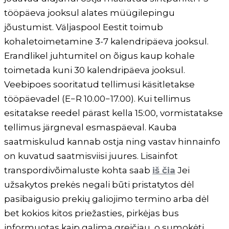
tööpäeva jooksul alates müügilepingu
jõustumist. Väljaspool Eestit toimub
kohaletoimetamine 3-7 kalendripäeva jooksul.
Erandlikel juhtumitel on õigus kaup kohale
toimetada kuni 30 kalendripäeva jooksul.
Veebipoes sooritatud tellimusi käsitletakse
tööpäevadel (E−R 10.00−17.00). Kui tellimus
esitatakse reedel pärast kella 15:00, vormistatakse
tellimus järgneval esmaspäeval. Kauba
saatmiskulud kannab ostja ning vastav hinnainfo
on kuvatud saatmisviisi juures. Lisainfot
transpordivõimaluste kohta saab
iš čia
Jei
užsakytos prekės negali būti pristatytos dėl
pasibaigusio prekių galiojimo termino arba dėl
bet kokios kitos priežasties, pirkėjas bus
informuotas kaip galima greičiau, o sumokėti