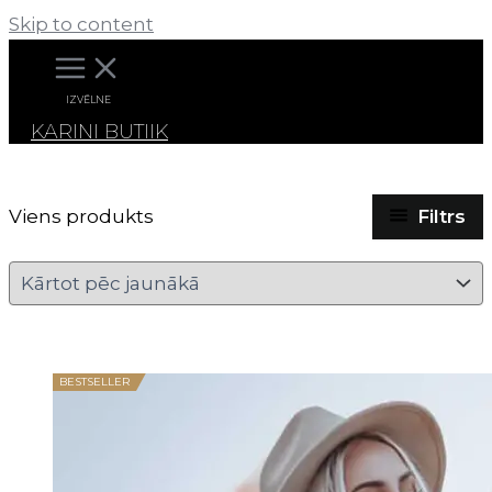
Skip to content
IZVĒLNE
KARINI BUTIIK
Filtrs
Viens produkts
BESTSELLER