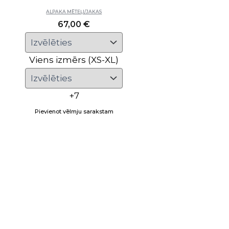
ALPAKA MĒTEĻI/JAKAS
67,00
€
Viens izmērs (XS-XL)
+7
Pievienot vēlmju sarakstam