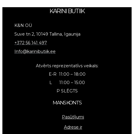
KARINI BUTIIK
K&N OÜ
Suve tn 2, 10149 Tallina, Igaunija
+372 56 141 497
Info@karinibutiik.ee
Atvērts reprezentatīvs veikals:
E-R 11:00 – 18:00
L 11:00 – 15:00
P SLĒGTS
MANS KONTS
Pasūtījumi
Adrese ir