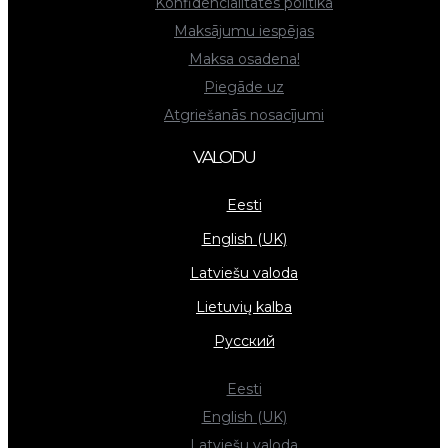
Konfidencialitātes politika
Maksājumu iespējas
Maksa osadena!
Piegāde uz
Atgriešanās nosacījumi
VALODU
Eesti
English (UK)
Latviešu valoda
Lietuvių kalba
Русский
Eesti
English (UK)
Latviešu valoda